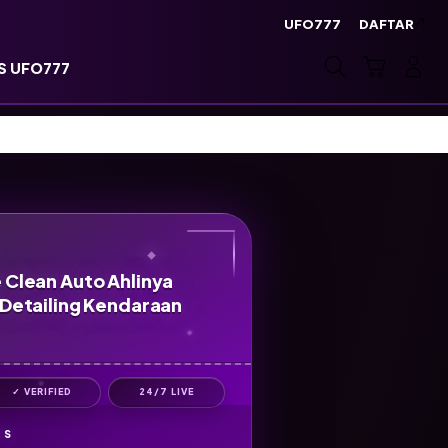
UFO777
DAFTAR
Cari
Troli
Login/Sign-Up
S UFO777
Cari
Clean Auto Ahlinya
Detailing Kendaraan
✓ VERIFIED
24/7 LIVE
US