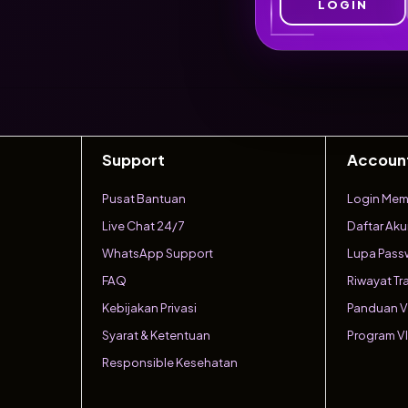
LOGIN
Support
Accoun
Pusat Bantuan
Login Mem
Live Chat 24/7
Daftar Aku
WhatsApp Support
Lupa Pass
FAQ
Riwayat Tr
Kebijakan Privasi
Panduan Ve
Syarat & Ketentuan
Program V
Responsible Kesehatan