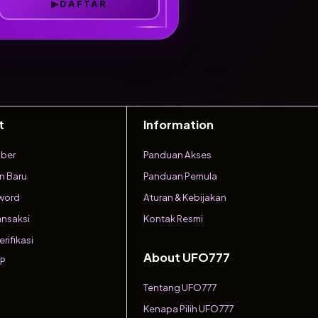
DAFTAR
t
Information
ber
Panduan Akses
n Baru
Panduan Pemula
word
Aturan & Kebijakan
ansaksi
Kontak Resmi
rifikasi
About UFO777
IP
Tentang UFO777
Kenapa Pilih UFO777